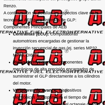
Renzo
.
A continuación se detallan los aspectos clave de la
tecnología AEB para sistemas de GLP:
Componentes Principales de AEB
Centralitas (ECU):
Computadoras
automotrices encargadas de gestionar la
inyección secuencial de gas (ej. series MP32,
MP48, DI60).
Rieles de Inyectores:
Componentes
mecánicos de alta precisión encargados de
suministrar el GLP directamente a los cilindros
del motor.
Variadores de Avance:
Dispositivos
electrónicos que optimizan el tiempo de
encendido para compensar el octanaje del gas.