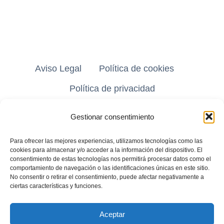
Aviso Legal
Política de cookies
Política de privacidad
Gestionar consentimiento
En Autogas GreenHLC somos líderes en la transformación de
Para ofrecer las mejores experiencias, utilizamos tecnologías como las
vehículos a Gas Licuado de Petróleo (GLP). Ayudamos a particulares y
cookies para almacenar y/o acceder a la información del dispositivo. El
empresas a reducir sus costes de combustible hasta un 40% y a
consentimiento de estas tecnologías nos permitirá procesar datos como el
comportamiento de navegación o las identificaciones únicas en este sitio.
obtener la Etiqueta ECO de la DGT. Contamos con tecnología de
No consentir o retirar el consentimiento, puede afectar negativamente a
vanguardia para la conversión de motores de gasolina (Inyección
ciertas características y funciones.
Directa e Indirecta) y sistemas Dual-Fuel para Diésel. Si buscas un
taller especializado en Autogas para ahorrar y mejorar la eficiencia de
tu motor, GreenHLC es tu solución técnica de confianza.
Aceptar