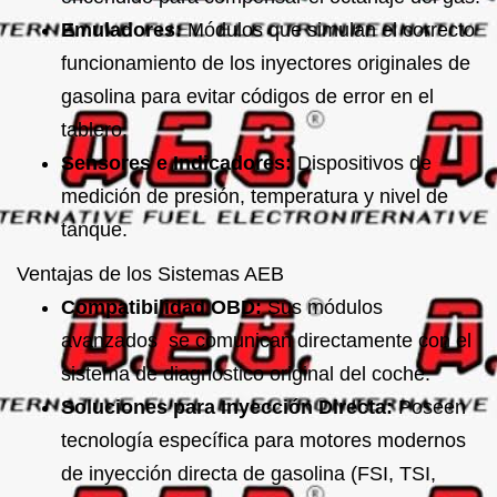
Emuladores:
Módulos que simulan el correcto
funcionamiento de los inyectores originales de
gasolina para evitar códigos de error en el
tablero.
Sensores e Indicadores:
Dispositivos de
medición de presión, temperatura y nivel de
tanque.
Ventajas de los Sistemas AEB
Compatibilidad OBD:
Sus módulos
avanzados se comunican directamente con el
sistema de diagnóstico original del coche.
Soluciones para Inyección Directa:
Poseen
tecnología específica para motores modernos
de inyección directa de gasolina (FSI, TSI,